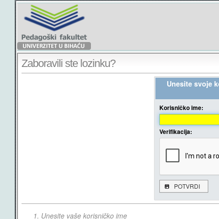
Zaboravili ste lozinku?
Unesite svoje ko
Korisničko ime:
Verifikacija:
POTVRDI
Unesite vaše korisničko ime