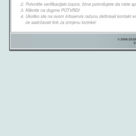
Potvrdite verifikacijski izazov, čime potvrđujete da niste
Kliknite na dugme POTVRDI
Ukoliko ste na svom infoservis računu definisali kontakt e
će sadržavati link za izmjenu lozinke!
© 2006-2018
S